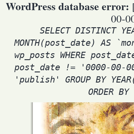
WordPress database error:
00-00
SELECT DISTINCT YE
MONTH(post_date) AS `mo
wp_posts WHERE post_dat
post_date != '0000-00-0
'publish' GROUP BY YEAR
ORDER BY 